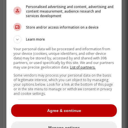
Personalised advertising and content, advertising and
content measurement, audience research and
services development
Store and/or access information on a device
Learn more
Your personal data will be processed and information from
your device (cookies, unique identifiers, and other device
data) may be stored by, accessed by and shared with 398
partners, or used specifically by this site. We and our partners
may use precise geolocation data.
List of partners.
Déjà des regrets chez les DG:
Some vendors may process your personal data on the basis
retour du repêchage
of legitimate interest, which you can object to by managing
your options below. Look for a link at the bottom of this page
traditionnel dès 2026?
or in the site menu to manage or withdraw consent in privacy
and cookie settings.
En effet, comme le rapporte l'informateur
réputé de Sportsnet, il semblerait que le
Agree & continue
repêchage décentralisé ne fasse pas long
feu dans la LNH!
Manage options