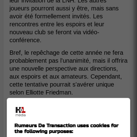
leur invitation de la LNH. Les autres
joueurs pourront aussi y être, mais sans
avoir été formellement invités. Les
rencontres entre les espoirs et leur
nouveau club se feront via vidéo-
conférence.
Bref, le repêchage de cette année ne fera
probablement pas l'unanimité, mais il offrira
une nouvelle perspective aux directions,
aux espoirs et aux amateurs. Cependant,
cette tentative pourrait s'avérer unique
selon Elliotte Friedman.
Rumeurs De Transaction uses cookies for
the following purposes: