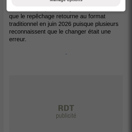
Selon ses propos, la Ligue s'attend à ce
que le repêchage retourne au format
traditionnel en juin 2026 puisque plusieurs
reconnaissent que le changer était une
erreur.
-