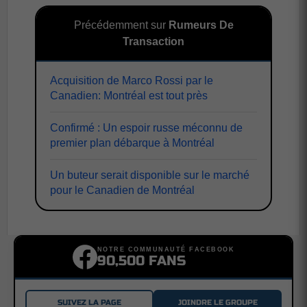
Précédemment sur
Rumeurs De
Transaction
Acquisition de Marco Rossi par le
Canadien: Montréal est tout près
Confirmé : Un espoir russe méconnu de
premier plan débarque à Montréal
Un buteur serait disponible sur le marché
pour le Canadien de Montréal
NOTRE COMMUNAUTÉ FACEBOOK
90,500 FANS
SUIVEZ LA PAGE
JOINDRE LE GROUPE