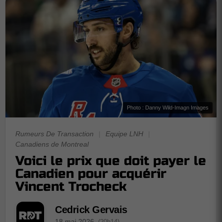
Photo : Danny Wild-Imagn Images
Rumeurs De Transaction
|
Equipe LNH
|
Canadiens de Montreal
Voici le prix que doit payer le
Canadien pour acquérir
Vincent Trocheck
Cedrick Gervais
18 mai 2026
(20h14)