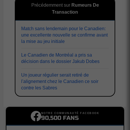
Précédemment sur
Rumeurs De
Transaction
Match sans lendemain pour le Canadien:
une excellente nouvelle se confirme avant
la mise au jeu initiale
Le Canadien de Montréal a pris sa
décision dans le dossier Jakub Dobes
Un joueur régulier serait retiré de
l'alignement chez le Canadien ce soir
contre les Sabres
NOTRE COMMUNAUTÉ FACEBOOK
90,500 FANS