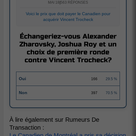
MAI 18
|
563 RÉPONSES
Voici le prix que doit payer le Canadien pour
acquérir Vincent Trocheck
Échangeriez-vous Alexander
Zharovsky, Joshua Roy et un
choix de première ronde
contre Vincent Trocheck?
Oui
166
29.5 %
Non
397
70.5 %
À lire également sur Rumeurs De
Transaction :
Le Canadien de Montréal a pris sa décision