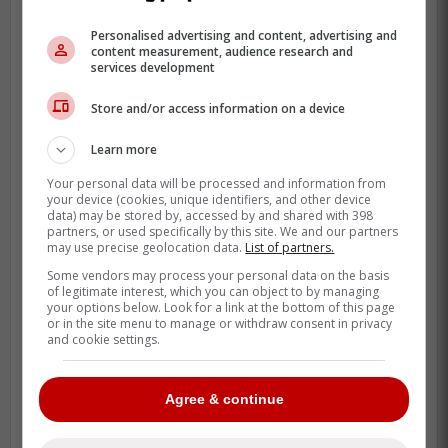
77 points en 2023-2024 - de solides
Personalised advertising and content, advertising and
statistiques pour un joueur qui ne coûte
content measurement, audience research and
services development
que 5,625 millions de dollars par année.
Store and/or access information on a device
Learn more
Your personal data will be processed and information from
your device (cookies, unique identifiers, and other device
data) may be stored by, accessed by and shared with 398
partners, or used specifically by this site. We and our partners
may use precise geolocation data.
List of partners.
Some vendors may process your personal data on the basis
of legitimate interest, which you can object to by managing
your options below. Look for a link at the bottom of this page
or in the site menu to manage or withdraw consent in privacy
and cookie settings.
Agree & continue