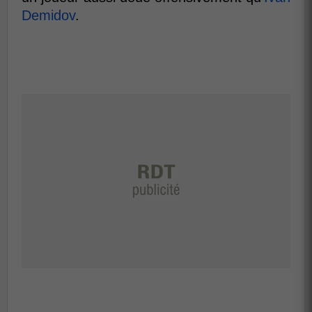
Demidov
.