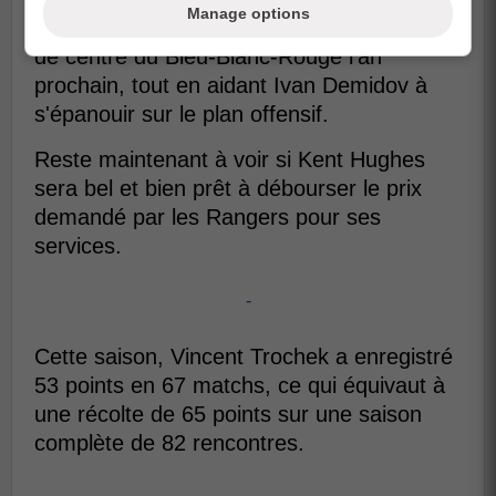
Manage options
Il pourrait certainement renforcer la ligne
de centre du Bleu-Blanc-Rouge l'an
prochain, tout en aidant Ivan Demidov à
s'épanouir sur le plan offensif.
Reste maintenant à voir si Kent Hughes
sera bel et bien prêt à débourser le prix
demandé par les Rangers pour ses
services.
-
Cette saison, Vincent Trochek a enregistré
53 points en 67 matchs, ce qui équivaut à
une récolte de 65 points sur une saison
complète de 82 rencontres.