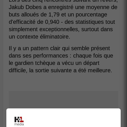
Jakub Dobes a enregistré une moyenne de
buts alloués de 1,79 et un pourcentage
d'efficacité de 0,940 - des statistiques tout
simplement exceptionnelles, surtout dans
un contexte éliminatoire.
Il y a un pattern clair qui semble présent
dans ses performances : chaque fois que
le gardien tchèque a vécu un départ
difficile, la sortie suivante a été meilleure.