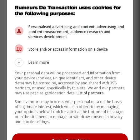
Rumeurs De Transaction uses cookies for
the following purposes:
Personalised advertising and content, advertising and
content measurement, audience research and
services development
Store and/or access information on a device
Pendant ce temps, les Sabres ont leur
Learn more
propre problème à régler.
Your personal data will be processed and information from
your device (cookies, unique identifiers, and other device
Buffalo affiche un bilan de seulement deux
data) may be stored by, accessed by and shared with 398
partners, or used specifically by this site. We and our partners
victoires en six rencontres à domicile en
may use precise geolocation data.
List of partners.
séries cette saison, tous adversaires
Some vendors may process your personal data on the basis
confondus.
of legitimate interest, which you can object to by managing
your options below. Look for a link at the bottom of this page
or in the site menu to manage or withdraw consent in privacy
Ce n'est pas pour rien que Lindy Ruff a
and cookie settings.
décidé de faire dormir ses joueurs à l'hôtel
la nuit dernière. C'est le genre de décision