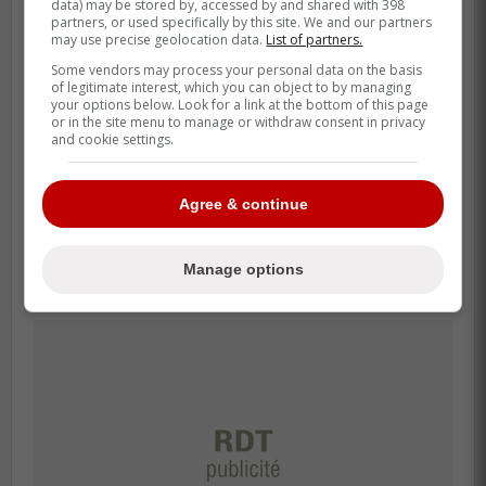
data) may be stored by, accessed by and shared with 398
partners, or used specifically by this site. We and our partners
»
may use precise geolocation data.
List of partners.
Some vendors may process your personal data on the basis
of legitimate interest, which you can object to by managing
-
your options below. Look for a link at the bottom of this page
or in the site menu to manage or withdraw consent in privacy
and cookie settings.
À moins qu'il ne signe une extension de
contrat avant le 1er juillet avec les Maple
Agree & continue
Leafs de Toronto, Marner sera disponible
sur le marché des joueurs autonomes.
Manage options