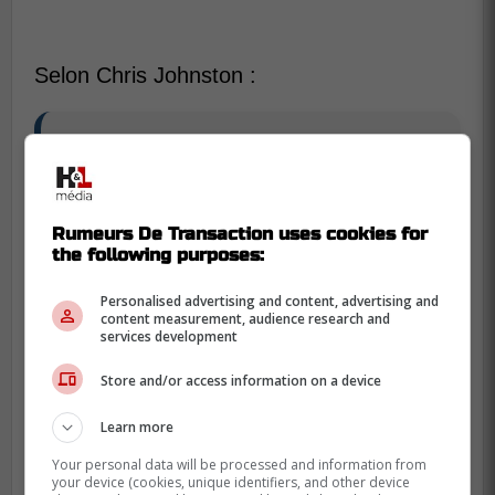
Selon Chris Johnston :
« Non seulement la LNH est sur le
point de connaître sa première
hausse significative du plafond salarial
depuis des années - passant de 88
Rumeurs De Transaction uses cookies for
the following purposes:
millions à 95,5 millions la saison
prochaine, puis à 113,5 millions d'ici
Personalised advertising and content, advertising and
2027-2028 -, mais l'évolution des
content measurement, audience research and
services development
cycles de compétitivité des franchises
a laissé des organisations fortunées,
Store and/or access information on a device
comme les Blackhawks de Chicago et
Learn more
les Canadiens de Montréal, entre
autres, en quête désespérée d'un
Your personal data will be processed and information from
your device (cookies, unique identifiers, and other device
joueur capable de faire la différence.