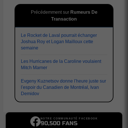
Précédemment sur
Rumeurs De
Transaction
Le Rocket de Laval pourrait échanger
Joshua Roy et Logan Mailloux cette
semaine
Les Hurricanes de la Caroline voulaient
Mitch Marner
Evgeny Kuznetsov donne l'heure juste sur
l'espoir du Canadien de Montréal, Ivan
Demidov
NOTRE COMMUNAUTÉ FACEBOOK
90,500 FANS