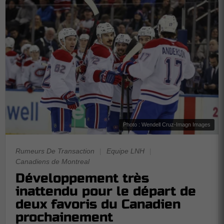
Photo : Wendell Cruz-Imagn Images
Rumeurs De Transaction
|
Equipe LNH
|
Canadiens de Montreal
Développement très
inattendu pour le départ de
deux favoris du Canadien
prochainement