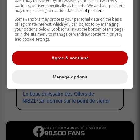
data) may be stored by, accessed by and shared with 398
partners, or used specifically by this site. We and our partners
may use precise geolocation data.
List of partners.
Some vendors may process your personal data on the basis
of legitimate interest, which you can object to by managing
Précédemment sur
Rumeurs De
your options below. Look for a link at the bottom of this page
Transaction
or in the site menu to manage or withdraw consent in privacy
and cookie settings.
Un choix de premier tour échangé dans la
OHL
Agree & continue
Rumeurs, spéculations et infos Édition du
Manage options
28 septembre
Le bouc émissaire des Oilers de
l&8217;an dernier sur le point de signer
NOTRE COMMUNAUTÉ FACEBOOK
90,500 FANS