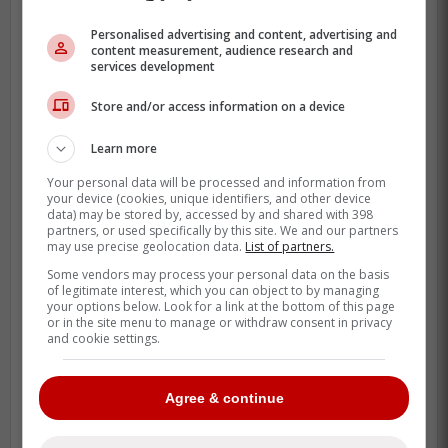
Personalised advertising and content, advertising and
content measurement, audience research and
services development
Store and/or access information on a device
Clairement, la fatigue devient un enjeu
Learn more
avec lequel St-Louis doit composer depuis
Your personal data will be processed and information from
le début de la série.
your device (cookies, unique identifiers, and other device
data) may be stored by, accessed by and shared with 398
partners, or used specifically by this site. We and our partners
Contrairement aux Hurricanes, qui ont
may use precise geolocation data.
List of partners.
bénéficié de longs congés entre leurs deux
Some vendors may process your personal data on the basis
premières séries, dont une pause de 12
of legitimate interest, which you can object to by managing
your options below. Look for a link at the bottom of this page
jours avant d'affronter le Canadien, c'est
or in the site menu to manage or withdraw consent in privacy
and cookie settings.
tout le contraire pour Montréal.
Toutefois, les congés accordés par St-
Agree & continue
Louis viennent avec un revers : l'équipe n'a
plus vraiment le temps de pratiquer afin de