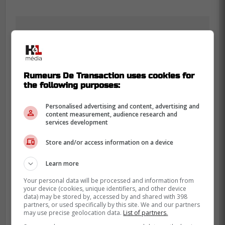
Rumeurs De Transaction uses cookies for
the following purposes:
Personalised advertising and content, advertising and
content measurement, audience research and
services development
Store and/or access information on a device
Learn more
Les rues du centre-ville deviennent une
Your personal data will be processed and information from
your device (cookies, unique identifiers, and other device
zone de rassemblement spontané à
data) may be stored by, accessed by and shared with 398
chaque match local. Le Centre Bell contient
partners, or used specifically by this site. We and our partners
may use precise geolocation data.
List of partners.
21 000 personnes à l'intérieur, mais