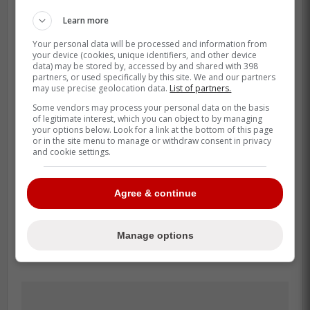
Cela explique en partie pourquoi cette
Learn more
rumeur gagne autant de traction.
Your personal data will be processed and information from
your device (cookies, unique identifiers, and other device
Toutefois, Vancouver est loin d'être la seule
data) may be stored by, accessed by and shared with 398
partners, or used specifically by this site. We and our partners
option envisagée, et Johansson a été clair
may use precise geolocation data.
List of partners.
à ce sujet.
Some vendors may process your personal data on the basis
of legitimate interest, which you can object to by managing
Ce que l'on sait avec certitude, c'est que
your options below. Look for a link at the bottom of this page
or in the site menu to manage or withdraw consent in privacy
les discussions progressent et que les
and cookie settings.
relations entre les différentes parties sont
excellentes.
Agree & continue
C'est déjà beaucoup dans un dossier aussi
délicat sur le plan humain.
Manage options