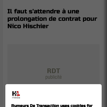
Il faut s'attendre à une
prolongation de contrat pour
Nico Hischier
Rumeurs De Transaction uses cookies for