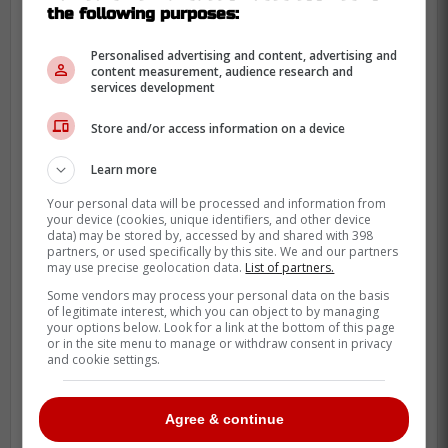
the following purposes:
Personalised advertising and content, advertising and
D'ailleurs, selon ce qui a été rapporté par
content measurement, audience research and
Kevin Weekes, la prochaine entente de
services development
Nico Hischier pourrait être évaluée entre 11
Store and/or access information on a device
et 13 millions de dollars par saison.
Learn more
« Bien que les négociations soient
Your personal data will be processed and information from
your device (cookies, unique identifiers, and other device
toujours en cours, je pense que Nico
data) may be stored by, accessed by and shared with 398
partners, or used specifically by this site. We and our partners
Hischier et les Devils vont conclure
may use precise geolocation data.
List of partners.
une prolongation de contrat à moyen
Some vendors may process your personal data on the basis
terme dont le montant se situera
of legitimate interest, which you can object to by managing
your options below. Look for a link at the bottom of this page
entre 11 et 13 millions. » - Kevin
or in the site menu to manage or withdraw consent in privacy
Weekes
and cookie settings.
Agree & continue
Un montant qui témoigne de la valeur