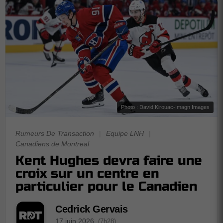
Photo : David Kirouac-Imagn Images
Rumeurs De Transaction
|
Equipe LNH
|
Canadiens de Montreal
Kent Hughes devra faire une
croix sur un centre en
particulier pour le Canadien
Cedrick Gervais
17 juin 2026
(7h28)