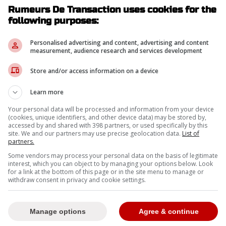
Rumeurs De Transaction uses cookies for the
following purposes:
Personalised advertising and content, advertising and content
measurement, audience research and services development
Store and/or access information on a device
Learn more
Your personal data will be processed and information from your device
(cookies, unique identifiers, and other device data) may be stored by,
accessed by and shared with 398 partners, or used specifically by this
site. We and our partners may use precise geolocation data.
List of
partners.
Some vendors may process your personal data on the basis of legitimate
interest, which you can object to by managing your options below. Look
for a link at the bottom of this page or in the site menu to manage or
e j'étais pourri. Je ne disais plus rien. Au début,
withdraw consent in privacy and cookie settings.
après ça il enchaînait les clips de trois secondes
ême pas le temps de parler. Il a fini ses clips, puis
Manage options
Agree & continue
'. Je me suis levé et je suis parti. » - Raphaël