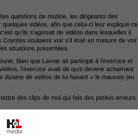
tes questions de routine, les dirigeants des
 quelques vidéos, afin que celui-ci leur explique ce
, c'est qu'ils s'agissait de vidéos dans lesquelles il
s Coyotes voulaient voir s'il était en mesure de voir
des situations présentées.
eune. Bien que Lavoie ait participé à l'exercice et
idéos, l'exercice avait de quoi devenir acharnant
ne dizaine de vidéos de lui faisant « le mauvais jeu
ettre des clips de moi qui fais des petites erreurs.
enchaînaient et on ne lui demandait même plus son
à répétition, ce qu'il faisait d'incorrect.