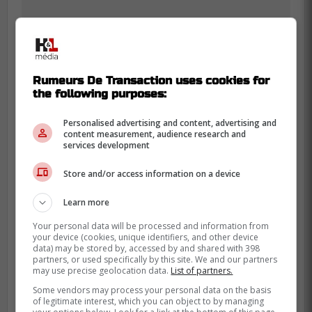
Rumeurs De Transaction uses cookies for
the following purposes:
Personalised advertising and content, advertising and
content measurement, audience research and
services development
Store and/or access information on a device
Semyon Varlamov : .926, 9e dans la LNH
Learn more
Cependant, selon Elliotte Friedman, les
Your personal data will be processed and information from
your device (cookies, unique identifiers, and other device
Islanders seraient à la recherche d'un
data) may be stored by, accessed by and shared with 398
marqueur de but. Malgré l'excellent jeu
partners, or used specifically by this site. We and our partners
may use precise geolocation data.
List of partners.
défensif de l'équipe, l'apport offensif des
Some vendors may process your personal data on the basis
attaquants et des défenseurs reste un
of legitimate interest, which you can object to by managing