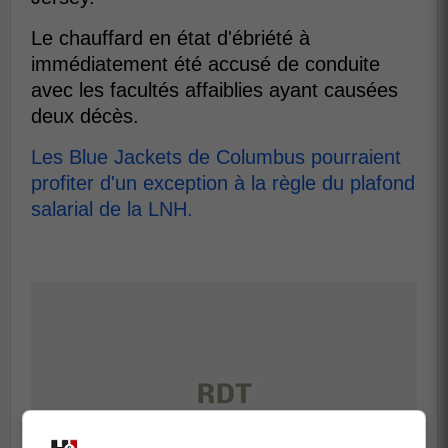
Le chauffard en état d'ébriété à
immédiatement été accusé de conduite
avec les facultés affaiblies ayant causées
deux décès.
Les Blue Jackets de Columbus pourraient
profiter d'un exception à la règle du plafond
salarial de la LNH.