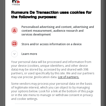
Rumeurs De Transaction uses cookies for
the following purposes:
Personalised advertising and content, advertising and
content measurement, audience research and
services development
Gary Bettman pourrait leur permettre
d'être en dessous du plancher salarial
Store and/or access information on a device
alloué dans cette situation exceptionnelle
Learn more
avant l'ouverture des camps
d'entraînement.
Your personal data will be processed and information from
your device (cookies, unique identifiers, and other device
data) may be stored by, accessed by and shared with 398
partners, or used specifically by this site. We and our partners
may use precise geolocation data.
List of partners.
Some vendors may process your personal data on the basis
of legitimate interest, which you can object to by managing
your options below. Look for a link at the bottom of this page
or in the site menu to manage or withdraw consent in privacy
and cookie settings.