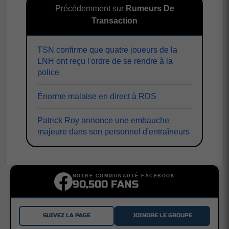
Précédemment sur
Rumeurs De
Transaction
TSN confirme que quatre joueurs de la
LNH ont reçu l'ordre de se rendre à la
police
Énorme malaise en direct à RDS
Patrick Roy annonce une embauche
majeure dans son personnel d'entraîneurs
NOTRE COMMUNAUTÉ FACEBOOK
90,500 FANS
SUIVEZ LA PAGE
JOINDRE LE GROUPE