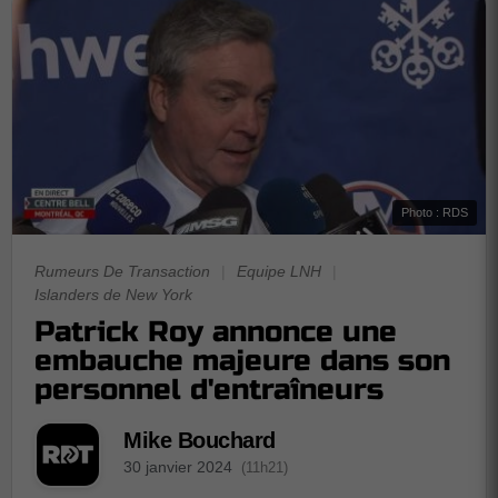
Photo : RDS
Rumeurs De Transaction
|
Equipe LNH
|
Islanders de New York
Patrick Roy annonce une
embauche majeure dans son
personnel d'entraîneurs
Mike Bouchard
30 janvier 2024
(11h21)