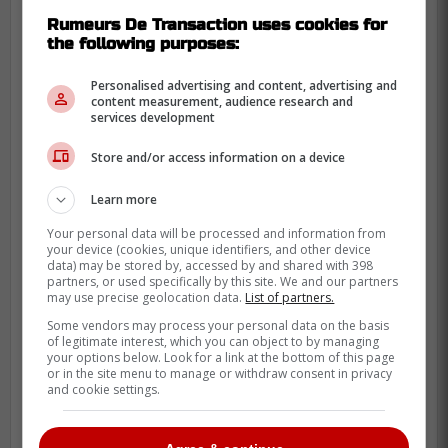
confirmée par une mise à jour officielle des
Rumeurs De Transaction uses cookies for
the following purposes:
Olympiques de Gatineau.
Personalised advertising and content, advertising and
Félicitations Benoit!
content measurement, audience research and
services development
-
Store and/or access information on a device
Learn more
Your personal data will be processed and information from
your device (cookies, unique identifiers, and other device
data) may be stored by, accessed by and shared with 398
partners, or used specifically by this site. We and our partners
may use precise geolocation data.
List of partners.
Some vendors may process your personal data on the basis
of legitimate interest, which you can object to by managing
your options below. Look for a link at the bottom of this page
or in the site menu to manage or withdraw consent in privacy
and cookie settings.