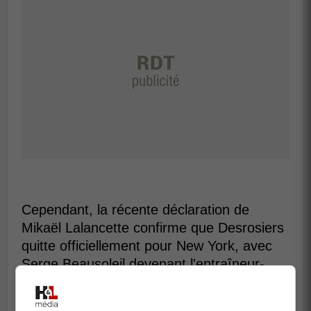
Cependant, la récente déclaration de
Mikaël Lalancette confirme que Desrosiers
quitte officiellement pour New York, avec
Serge Beausoleil devenant l'entraîneur-
chef intérimaire des Olympiques.
La situation semble désormais résolue,