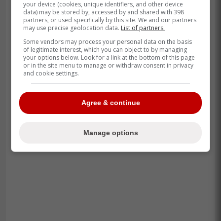
your device (cookies, unique identifiers, and other device
Transaction :
data) may be stored by, accessed by and shared with 398
Le Canadien doit sacrifier Cole Caufield
partners, or used specifically by this site. We and our partners
may use precise geolocation data.
List of partners.
dans une transaction majeure?
Some vendors may process your personal data on the basis
of legitimate interest, which you can object to by managing
your options below. Look for a link at the bottom of this page
or in the site menu to manage or withdraw consent in privacy
and cookie settings.
Agree & continue
Manage options