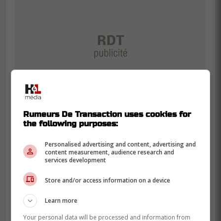
Rumeurs De Transaction uses cookies for
the following purposes:
Personalised advertising and content, advertising and
content measurement, audience research and
Ce n'est pas la première ni la dernière fois
services development
que nous allons voir le légendaire #33
Store and/or access information on a device
lâché un juron sur la glace ou derrière le
banc!
Learn more
À lire également sur Rumeurs De
Your personal data will be processed and information from