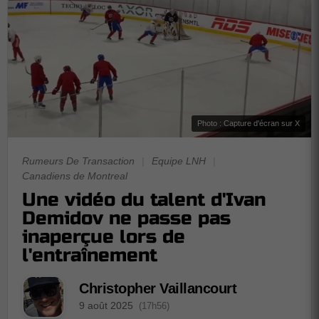
Photo : Capture d'écran sur X
Rumeurs De Transaction
|
Equipe LNH
|
Canadiens de Montreal
Une vidéo du talent d'Ivan
Demidov ne passe pas
inaperçue lors de
l'entraînement
Christopher Vaillancourt
9 août 2025
(17h56)