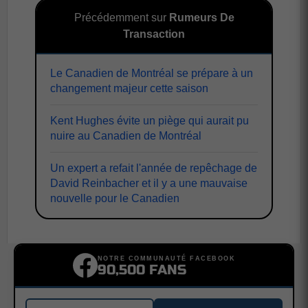
Précédemment sur
Rumeurs De
Transaction
Le Canadien de Montréal se prépare à un
changement majeur cette saison
Kent Hughes évite un piège qui aurait pu
nuire au Canadien de Montréal
Un expert a refait l'année de repêchage de
David Reinbacher et il y a une mauvaise
nouvelle pour le Canadien
NOTRE COMMUNAUTÉ FACEBOOK
90,500 FANS