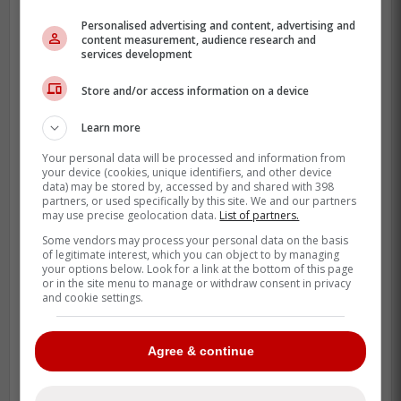
Nous avons aussi eu droit à plusieurs
Personalised advertising and content, advertising and
content measurement, audience research and
échappés du jeune attaquant russe.
services development
Store and/or access information on a device
Learn more
Your personal data will be processed and information from
your device (cookies, unique identifiers, and other device
data) may be stored by, accessed by and shared with 398
partners, or used specifically by this site. We and our partners
may use precise geolocation data.
List of partners.
Some vendors may process your personal data on the basis
of legitimate interest, which you can object to by managing
your options below. Look for a link at the bottom of this page
or in the site menu to manage or withdraw consent in privacy
and cookie settings.
Agree & continue