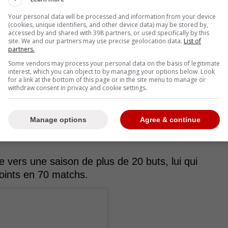
Your personal data will be processed and information from your device
(cookies, unique identifiers, and other device data) may be stored by,
accessed by and shared with 398 partners, or used specifically by this
site. We and our partners may use precise geolocation data.
List of
partners.
Some vendors may process your personal data on the basis of legitimate
interest, which you can object to by managing your options below. Look
for a link at the bottom of this page or in the site menu to manage or
withdraw consent in privacy and cookie settings.
Manage options
Agree & continue
e très bons moments et des équipes s'intéressent à
e vers une saison de plus de 20 buts, lui qui
oints en 70 matchs.