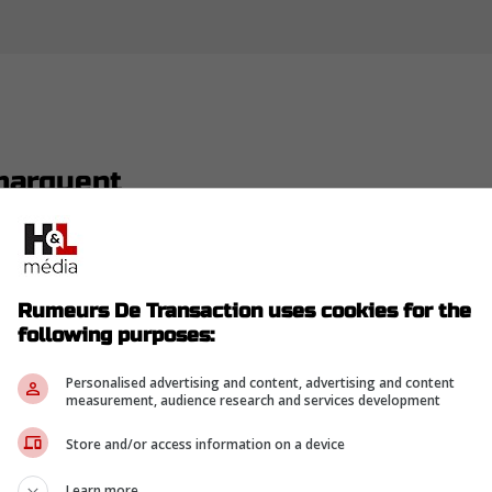
marquent
ffrent de très belles performances depuis le début
e l'attaquant
Josh Anderson
, qui est une véritable
Rumeurs De Transaction uses cookies for the
rs.
following purposes:
Personalised advertising and content, advertising and content
measurement, audience research and services development
Store and/or access information on a device
Learn more