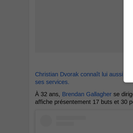
Christian Dvorak connaît lui aussi d
ses services.
À 32 ans,
Brendan Gallagher
se dirig
affiche présentement 17 buts et 30 p