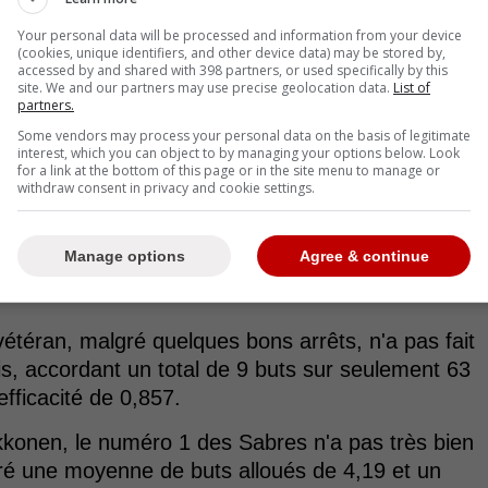
Your personal data will be processed and information from your device
(cookies, unique identifiers, and other device data) may be stored by,
accessed by and shared with 398 partners, or used specifically by this
site. We and our partners may use precise geolocation data.
List of
partners.
Some vendors may process your personal data on the basis of legitimate
interest, which you can object to by managing your options below. Look
for a link at the bottom of this page or in the site menu to manage or
withdraw consent in privacy and cookie settings.
Manage options
Agree & continue
 vétéran, malgré quelques bons arrêts, n'a pas fait
ois, accordant un total de 9 buts sur seulement 63
efficacité de 0,857.
konen, le numéro 1 des Sabres n'a pas très bien
tré une moyenne de buts alloués de 4,19 et un