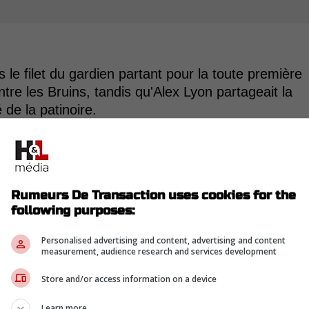
s le filet du gardien partant pour la toute première
re les Bruins, tandis qu'Alex Lyon partageait la
 de la patinoire.
ation inattendu, cet indice semble bet et bien
era d'office pour le match numéro quatre.
et modifie sa stratégie
Rumeurs De Transaction uses cookies for the
following purposes:
 considérant que le pilote des Sabres de Buffalo 
ex Lyon pour les deux dernières défaites
Personalised advertising and content, advertising and content
measurement, audience research and services development
Store and/or access information on a device
Learn more