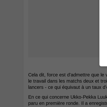
Cela dit, force est d'admettre que le
le travail dans les matchs deux et tr
lancers - ce qui équivaut à un taux d'
En ce qui concerne Ukko-Pekka Luuk
paru en première ronde. Il a enregis