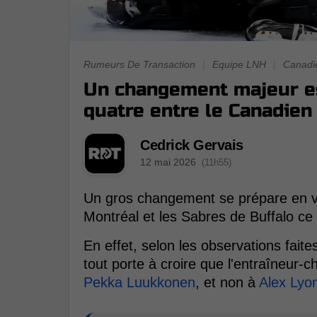
Rumeurs De Transaction
|
Equipe LNH
|
Canadi
Un changement majeur e
quatre entre le Canadien
Cedrick Gervais
12 mai 2026
(11h55)
Un gros changement se prépare en v
Montréal et les Sabres de Buffalo ce 
En effet, selon les observations fait
tout porte à croire que l'entraîneur-c
Pekka Luukkonen
, et non à
Alex Lyo