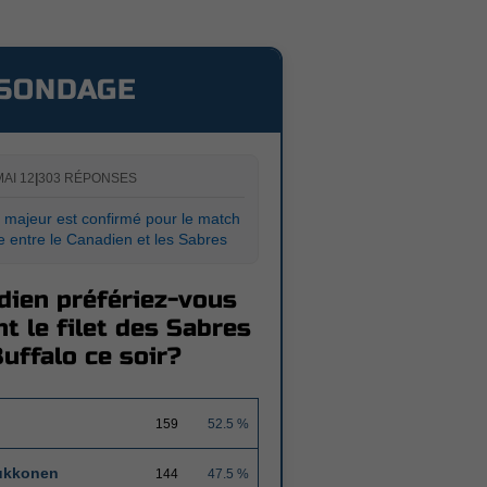
SONDAGE
MAI 12
|
303 RÉPONSES
majeur est confirmé pour le match
 entre le Canadien et les Sabres
dien préfériez-vous
t le filet des Sabres
uffalo ce soir?
159
52.5 %
ukkonen
144
47.5 %