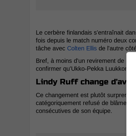
Le cerbère finlandais s'entraînait dan
fois depuis le match numéro deux cont
tâche avec
Colten Ellis
de l'autre côté
Bref, à moins d'un revirement de situ
confirmer qu'Ukko-Pekka Luukkonen s
Lindy Ruff change d'avis 
Ce changement est plutôt surprenant,
catégoriquement refusé de blâmer Al
consécutives de son équipe.