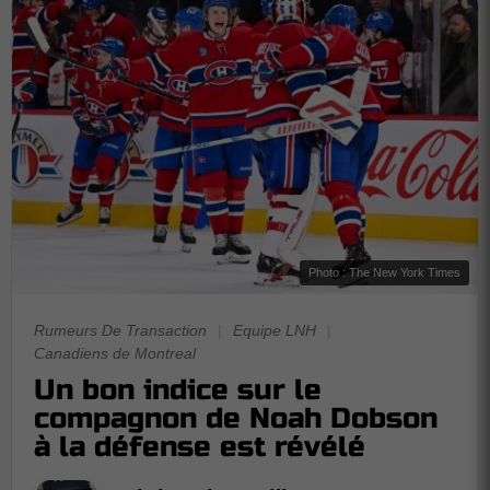
Photo : The New York Times
Rumeurs De Transaction
|
Equipe LNH
|
Canadiens de Montreal
Un bon indice sur le
compagnon de Noah Dobson
à la défense est révélé