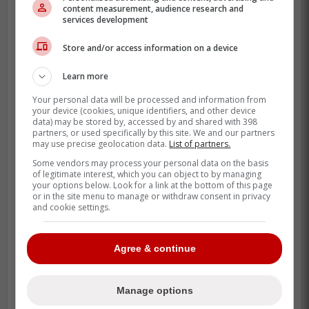
content measurement, audience research and
Je m'attends à ce qu'il commence sur
services development
la première paire défensive,
probablement avec Kaiden Guhle. »
Store and/or access information on a device
Learn more
- Stu Cowan
Your personal data will be processed and information from
your device (cookies, unique identifiers, and other device
data) may be stored by, accessed by and shared with 398
-
partners, or used specifically by this site. We and our partners
may use precise geolocation data.
List of partners.
Some vendors may process your personal data on the basis
of legitimate interest, which you can object to by managing
your options below. Look for a link at the bottom of this page
or in the site menu to manage or withdraw consent in privacy
and cookie settings.
Agree & continue
Manage options