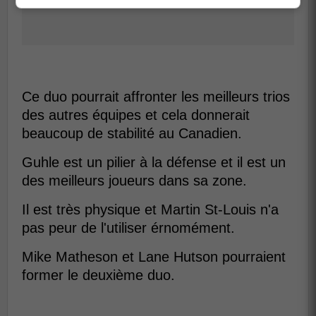
Ce duo pourrait affronter les meilleurs trios
des autres équipes et cela donnerait
beaucoup de stabilité au Canadien.
Guhle est un pilier à la défense et il est un
des meilleurs joueurs dans sa zone.
Il est très physique et Martin St-Louis n'a
pas peur de l'utiliser érnomément.
Mike Matheson et Lane Hutson pourraient
former le deuxième duo.