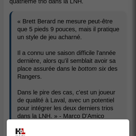
quatrième trio dans la LNH.
« Brett Berard ne mesure peut-être
que 5 pieds 9 pouces, mais il pratique
un style de jeu acharné.
Il a connu une saison difficile l'année
dernière, alors qu'il semblait avoir sa
place assurée dans le
bottom six
des
Rangers.
Dans le pire des cas, c'est un joueur
de qualité à Laval, avec un potentiel
pour intégrer les deux derniers trios
dans la LNH. » - Marco D'Amico