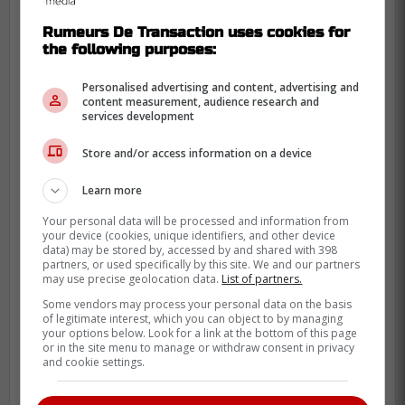
Cette acquisition s'inscrit d'ailleurs dans la
philosophie de Kent Hughes, qui continue
Rumeurs De Transaction uses cookies for
d'accumuler de jeunes joueurs capables de
the following purposes:
rivaliser pour un poste dans l'organisation
Personalised advertising and content, advertising and
plutôt que de miser uniquement sur des
content measurement, audience research and
espoirs à long terme.
services development
Store and/or access information on a device
-
Learn more
Your personal data will be processed and information from
your device (cookies, unique identifiers, and other device
data) may be stored by, accessed by and shared with 398
partners, or used specifically by this site. We and our partners
may use precise geolocation data.
List of partners.
Some vendors may process your personal data on the basis
of legitimate interest, which you can object to by managing
your options below. Look for a link at the bottom of this page
or in the site menu to manage or withdraw consent in privacy
and cookie settings.