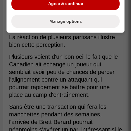
Agree & continue
Manage options
La réaction de plusieurs partisans illustre
bien cette perception.
Plusieurs voient d'un bon oeil le fait que le
Canadien ait échangé un joueur qui
semblait avoir peu de chances de percer
l'alignement contre un attaquant qui
pourrait rapidement se battre pour une
place au camp d'entraînement.
Sans être une transaction qui fera les
manchettes pendant des semaines,
l'arrivée de Brett Berard pourrait
néanmoins s'avérer un pari intéressant si le