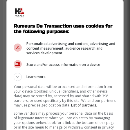
pourra choisir au 16e et 17e rang de
l'encan.
Rumeurs De Transaction uses cookies for
the following purposes:
Personalised advertising and content, advertising and
content measurement, audience research and
services development
Store and/or access information on a device
Learn more
Your personal data will be processed and information from
your device (cookies, unique identifiers, and other device
data) may be stored by, accessed by and shared with 398
partners, or used specifically by this site. We and our partners
may use precise geolocation data.
List of partners.
Some vendors may process your personal data on the basis
of legitimate interest, which you can object to by managing
your options below. Look for a link at the bottom of this page
or in the site menu to manage or withdraw consent in privacy
Il sera intéressant de suivre si Hughes