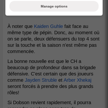
Manage options
À noter que
Kaiden Guhle
fait face au
même type de pépin. Donc, au moment où
on se parle, deux défensuers du top 4 sont
sur la touche et la saison n'est même pas
commencée.
La bonne nouvelle est que le CH a
beaucoup de profondeur dans sa brigade
défensive. C'est certain que des joueurs
comme
Jayden Struble
et
Arber Xhekaj
seront forcés à prendre des plus grands
rôles!
Si Dobson revient rapidement, il pourra