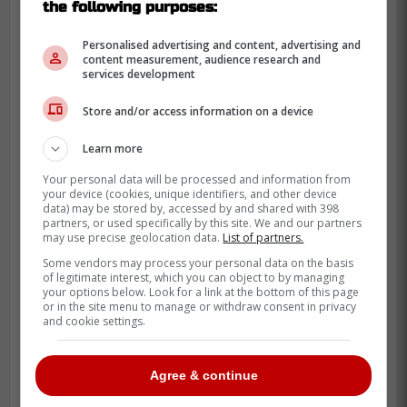
the following purposes:
« Ce n'est pas le genre de blessure
que tu veux voir au début du camp,
Personalised advertising and content, advertising and
car ça peut casser le rythme et
content measurement, audience research and
services development
affecter la confiance. »
Store and/or access information on a device
-
Learn more
Your personal data will be processed and information from
your device (cookies, unique identifiers, and other device
data) may be stored by, accessed by and shared with 398
partners, or used specifically by this site. We and our partners
may use precise geolocation data.
List of partners.
Some vendors may process your personal data on the basis
of legitimate interest, which you can object to by managing
your options below. Look for a link at the bottom of this page
or in the site menu to manage or withdraw consent in privacy
and cookie settings.
Agree & continue