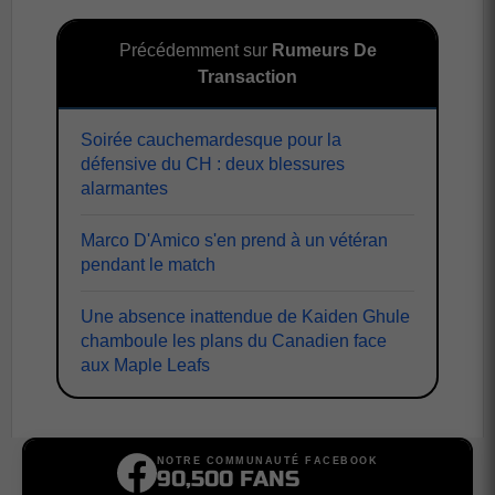
Précédemment sur
Rumeurs De
Transaction
Soirée cauchemardesque pour la
défensive du CH : deux blessures
alarmantes
Marco D'Amico s'en prend à un vétéran
pendant le match
Une absence inattendue de Kaiden Ghule
chamboule les plans du Canadien face
aux Maple Leafs
NOTRE COMMUNAUTÉ FACEBOOK
90,500 FANS