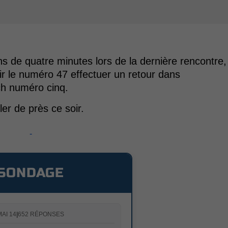
s de quatre minutes lors de la dernière rencontre,
oir le numéro 47 effectuer un retour dans
ch numéro cinq.
ler de près ce soir.
-
SONDAGE
MAI 14
|
652 RÉPONSES