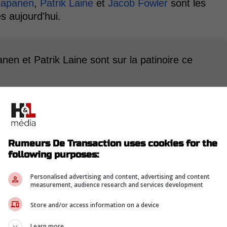
Kapanen
,
Patrik Laine
et
Jacob Fowler
sont les
s aujourd'hui.
en et Patrik Laine sont sur la patinoire ce
ment des extras. » - Guillaume Lepage
pratiquement seulement cinq défenseurs depuis le
Rumeurs De Transaction uses cookies for the
following purposes:
aucun attaquant supplémentaire n'a rejoint les
ier la possibilité de voir l'entraîneur-chef
Personalised advertising and content, advertising and content
ts et 7 défenseurs ce soir.
measurement, audience research and services development
Store and/or access information on a device
-
Learn more