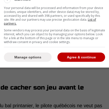
Your personal data will be processed and information from your device
(cookies, unique identifiers, and other device data) may be stored by,
accessed by and shared with 398 partners, or used specifically by this
site. We and our partners may use precise geolocation data.
List of
partners.
Some vendors may process your personal data on the basis of legitimate
interest, which you can object to by managing your options below. Look
for a link at the bottom of this page or in the site menu to manage or
withdraw consent in privacy and cookie settings.
Manage options
Agree & continue
 de cacher son jeu avant le
 bal printanier, le pilote québécois ne veut pas