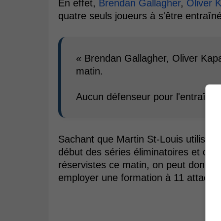
En effet,
Brendan Gallagher
,
Oliver 
quatre seuls joueurs à s'être entraîné
« Brendan Gallagher, Oliver Kapan
matin.
Aucun défenseur pour l'entraîne
Sachant que Martin St-Louis utilise 
début des séries éliminatoires et qu'
réservistes ce matin, on peut donc oubl
employer une formation à 11 attaquan