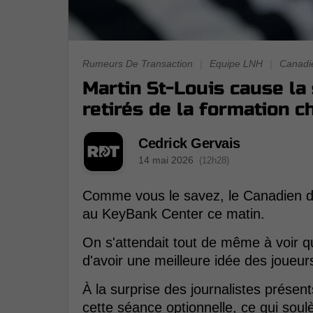
Rumeurs De Transaction
|
Equipe LNH
|
Canadi
Martin St-Louis cause la 
retirés de la formation c
Cedrick Gervais
14 mai 2026
(12h28)
Comme vous le savez, le Canadien d
au KeyBank Center ce matin.
On s'attendait tout de même à voir que
d'avoir une meilleure idée des joueur
À la surprise des journalistes présen
cette séance optionnelle, ce qui sou