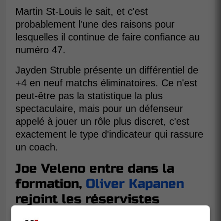
Martin St-Louis le sait, et c'est
probablement l'une des raisons pour
lesquelles il continue de faire confiance au
numéro 47.
Jayden Struble présente un différentiel de
+4 en neuf matchs éliminatoires. Ce n'est
peut-être pas la statistique la plus
spectaculaire, mais pour un défenseur
appelé à jouer un rôle plus discret, c'est
exactement le type d'indicateur qui rassure
un coach.
Joe Veleno entre dans la
formation,
Oliver Kapanen
rejoint les réservistes