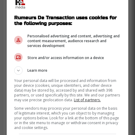
Rumeurs De Transaction uses cookies for
the following purposes:
Personalised advertising and content, advertising and
content measurement, audience research and
services development
Store and/or access information on a device
Learn more
Your personal data will be processed and information from
your device (cookies, unique identifiers, and other device
data) may be stored by, accessed by and shared with 398
partners, or used specifically by this site. We and our partners
may use precise geolocation data.
List of partners.
Cependant, même si le pilote québécois
Some vendors may process your personal data on the basis
of legitimate interest, which you can object to by managing
n'a apporté aucun changement à sa
your options below. Look for a link at the bottom of this page
brigade défensive, il ne s'est pas privé de
or in the site menu to manage or withdraw consent in privacy
and cookie settings.
modifier son attaque.