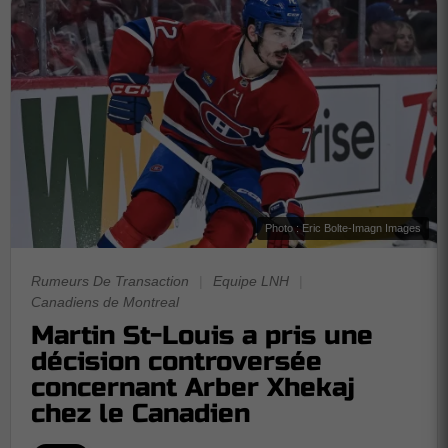
Photo : Eric Bolte-Imagn Images
Rumeurs De Transaction
|
Equipe LNH
|
Canadiens de Montreal
Martin St-Louis a pris une
décision controversée
concernant Arber Xhekaj
chez le Canadien