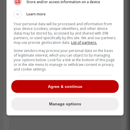
Store and/or access information on a device
considérant qu'ils affrontent encore les
Learn more
Sénateurs.
Your personal data will be processed and information from
Si vous vivez sous une roche depuis 24 h,
your device (cookies, unique identifiers, and other device
data) may be stored by, accessed by and shared with 398
le match d'hier contre Ottawa était un des
partners, or used specifically by this site. We and our partners
matchs de pré-saison les plus physiques et
may use precise geolocation data.
List of partners.
salauds que j'ai vu depuis des années.
Some vendors may process your personal data on the basis
of legitimate interest, which you can object to by managing
your options below. Look for a link at the bottom of this page
or in the site menu to manage or withdraw consent in privacy
and cookie settings.
Agree & continue
Manage options