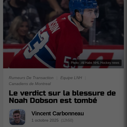
Photo : All Habs NHL Hockey news
Rumeurs De Transaction
|
Equipe LNH
|
Canadiens de Montreal
Le verdict sur la blessure de
Noah Dobson est tombé
Vincent Carbonneau
1 octobre 2025
(12h50)