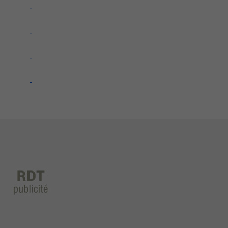
-
-
-
-