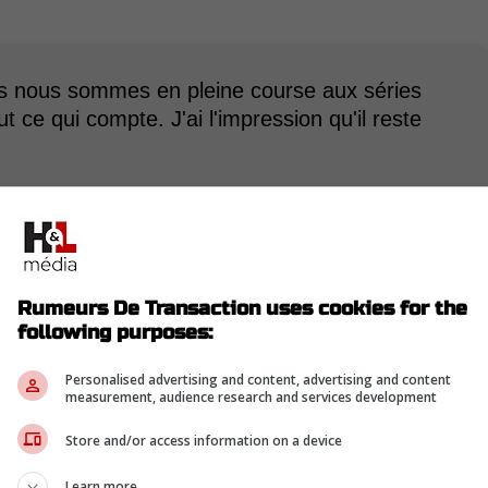
is nous sommes en pleine course aux séries
ut ce qui compte. J'ai l'impression qu'il reste
-
atchs, dont six points à ses deux derniers, il
Rumeurs De Transaction uses cookies for the
ophée Calder, remis au meilleur joueur recrue de la
following purposes:
Personalised advertising and content, advertising and content
measurement, audience research and services development
Store and/or access information on a device
uatrième match de trois points, établissant un
re d'aides en une saison par une recrue (57) et
Learn more