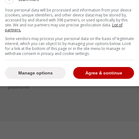
ste de la LNH pour le nombre de points en une
Your personal data will be processed and information from your device
»
(cookies, unique identifiers, and other device data) may be stored by,
accessed by and shared with 398 partners, or used specifically by this
site. We and our partners may use precise geolocation data.
List of
partners.
Some vendors may process your personal data on the basis of legitimate
interest, which you can object to by managing your options below. Look
for a link at the bottom of this page or in the site menu to manage or
withdraw consent in privacy and cookie settings.
Manage options
Agree & continue