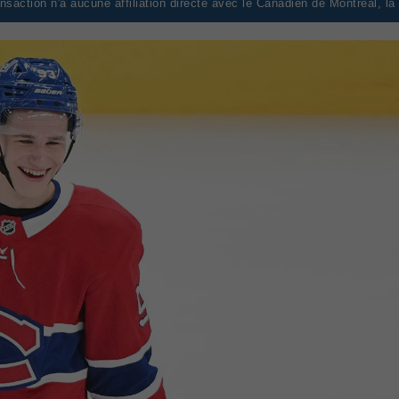
saction n'a aucune affiliation directe avec le Canadien de Montréal, l