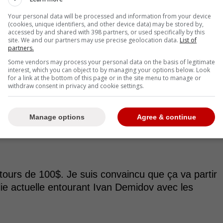
Your personal data will be processed and information from your device
(cookies, unique identifiers, and other device data) may be stored by,
accessed by and shared with 398 partners, or used specifically by this
site. We and our partners may use precise geolocation data.
List of
partners.
Some vendors may process your personal data on the basis of legitimate
interest, which you can object to by managing your options below. Look
for a link at the bottom of this page or in the site menu to manage or
withdraw consent in privacy and cookie settings.
Manage options
Agree & continue
tours de 100$. Je suis convaincu que ça va partir
olie actuelle entourant Ivan Demidov avec les