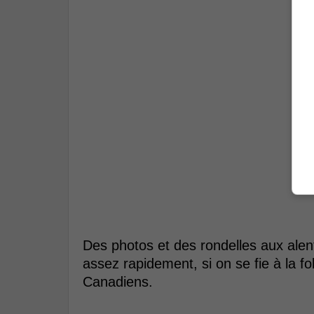
Des photos et des rondelles aux alen
assez rapidement, si on se fie à la f
Canadiens.