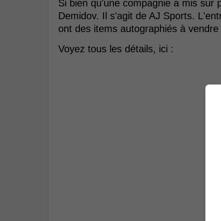
Si bien qu'une compagnie a mis sur 
Demidov. Il s'agit de AJ Sports. L'en
ont des items autographiés à vendre a
Voyez tous les détails, ici :