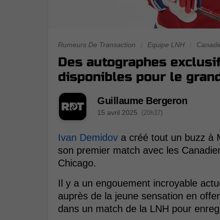
Rumeurs De Transaction
|
Equipe LNH
|
Canadi
Des autographes exclusi
disponibles pour le gran
Guillaume Bergeron
15 avril 2025
(20h37)
Ivan Demidov
a créé tout un buzz à 
son premier match avec les Canadien
Chicago.
Il y a un engouement incroyable actu
auprès de la jeune sensation en offe
dans un match de la LNH pour enregi