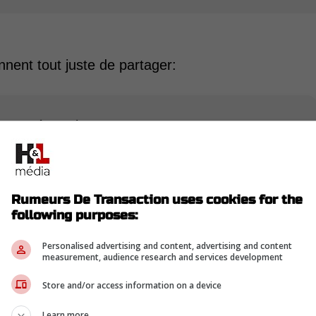
ennent tout juste de partager:
nnoncé que l'attaquant Corey Perry s'est
endredi 12 septembre. Perry a subi avec succès
our et sera absent pour une période de 6 à 8
Rumeurs De Transaction uses cookies for the
following purposes:
-
Personalised advertising and content, advertising and content
measurement, audience research and services development
our le vétéran de 40 ans
Store and/or access information on a device
Learn more