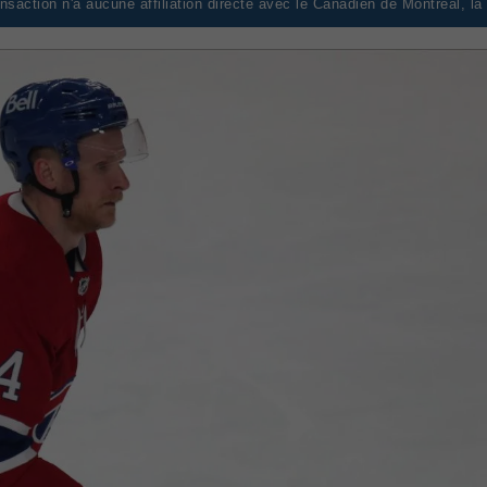
saction n'a aucune affiliation directe avec le Canadien de Montréal, l