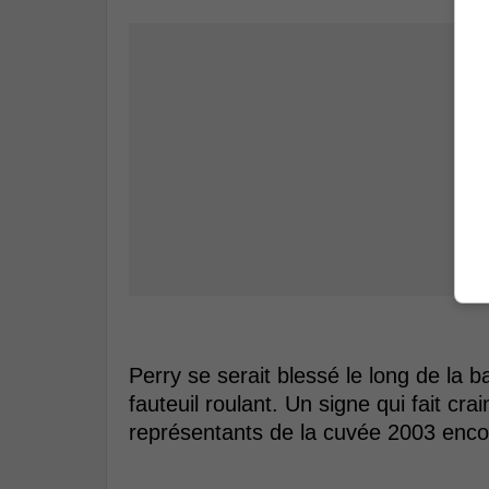
Perry se serait blessé le long de la 
fauteuil roulant. Un signe qui fait cr
représentants de la cuvée 2003 encor