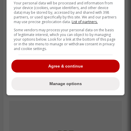
Nous offrons nos sincères condoléances à
Your personal data will be processed and information from
your device (cookies, unique identifiers, and other device
toute la famille.
data) may be stored by, accessed by and shared with 398
partners, or used specifically by this site. We and our partners
may use precise geolocation data.
List of partners.
Peu après l'événement, l'équipe des
Canadiens de Montréal a exprimé ses
Some vendors may process your personal data on the basis
of legitimate interest, which you can object to by managing
hommages. Via la plateforme X, le club a
your options below. Look for a link at the bottom of this page
or in the site menu to manage or withdraw consent in privacy
présenté ses condoléances à la suite du
and cookie settings.
décès tragique de Gallagher.
Voici la publication en question:
Agree & continue
-
Manage options