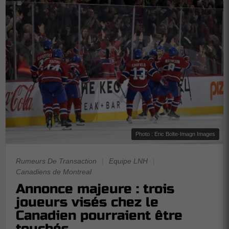
Photo : Eric Bolte-Imagn Images
Rumeurs De Transaction
|
Equipe LNH
|
Canadiens de Montreal
Annonce majeure : trois
joueurs visés chez le
Canadien pourraient être
touchés