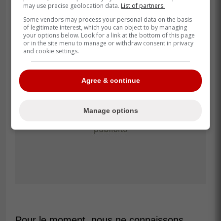
may use precise geolocation data.
List of partners.
obtient son feu vert à temps pour prendre
Some vendors may process your personal data on the basis
part à cet important tournoi.
of legitimate interest, which you can object to by managing
your options below. Look for a link at the bottom of this page
or in the site menu to manage or withdraw consent in privacy
and cookie settings.
Agree & continue
Manage options
Pour le moment, nous ne connaissons