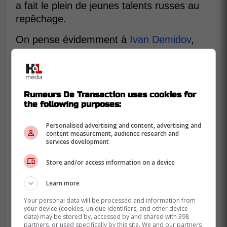
a fait le plein de jeunes talents russes au
repêchage.
On pense évidemment à
Ivan Demidov
,
mais aussi à deux espoirs très
prometteurs,
Alexander Zharovsky
et
Gleb
Pugachyov
, qui pourraient tous bénéficier
de ce développement majeur.
Rumeurs De Transaction uses cookies for
the following purposes:
Dans le cas du numéro 93, on peut
immédiatement penser à une éventuelle
Personalised advertising and content, advertising and
content measurement, audience research and
participation aux prochains Jeux
services development
olympiques, au Championnat du monde et,
Store and/or access information on a device
possiblement, à la prochaine Coupe du
monde de hockey.
Learn more
Pour les deux autres, il est plutôt question
Your personal data will be processed and information from
your device (cookies, unique identifiers, and other device
d'une participation au prochain
data) may be stored by, accessed by and shared with 398
Championnat mondial junior, si la Russie
partners, or used specifically by this site. We and our partners