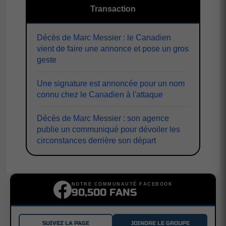
Transaction
Décès de Marc Messier : le Canadien
vient de faire une annonce et pose un gros
geste
Une signature est annoncée pour un nom
connu chez le Canadien à l'attaque
Décès de Marc Messier : son agence
publie un communiqué pour dévoiler les
circonstances derrière son départ
NOTRE COMMUNAUTÉ FACEBOOK
90,500 FANS
SUIVEZ LA PAGE
JOINDRE LE GROUPE