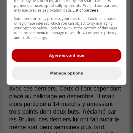
data) may be stored by, accessed by and shared with 398
partners, or used specifically by this site. We and our partners
may use precise geolocation data.
List of partners.
Le Lightning de Tampa Bay ajouté de la
Some vendors may process your personal data on the basis
of legitimate interest, which you can object to by managing
profondeur à l'avant en faisant signer un
your options below. Look for a link at the bottom of this page
or in the site menu to manage or withdraw consent in privacy
contrat à deux volets d'un an à Gemel
and cookie settings.
Smith. L'entente lui rapportera 700 000$
dans la LNH et 250 000$ dans la LAH avec
Agree & continue
un montant minimum garanti de 325 000$,
selon Capfriendly.com. Sélectionné en 4e
ronde, 104e choix en 2012, par les Stars
Manage options
de Dallas, il a débuté la saison 2018-2019
avec ces derniers. Ceux-ci l'ont cependant
placé au ballotage en décembre. Il avait
alors participé à 14 matchs y amassant
trois points dont deux buts. Réclamé par
les Bruins, ces derniers lui ont fait subir le
même sort deux semaines plus tard.