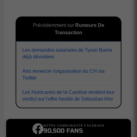
Précédemment sur
Rumeurs De
Transaction
Les demandes salariales de Tyson Barrie
déjà dévoilées
Aho remercie l'organisation du CH via
Twitter
Les Hurricanes de la Caroline rendent leur
verdict sur l'offre hostile de Sebastian Aho
NOTRE COMMUNAUTÉ FACEBOOK
90,500 FANS