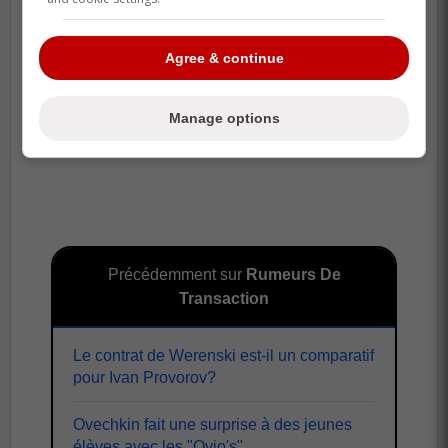
Agree & continue
Manage options
Précédemment sur
Rumeurs De
Transaction
Le contrat de Werenski est-il un comparatif
pour Ivan Provorov?
Ovechkin fait une surprise à des jeunes
élèves avec les "Ovio's"