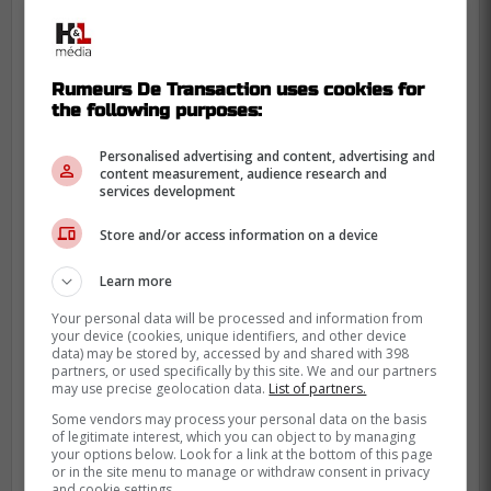
Rumeurs De Transaction uses cookies for
the following purposes:
Zacha était le dernier dossier à régler du
côté des Devils, voilà qui est maintenant
Personalised advertising and content, advertising and
content measurement, audience research and
chose faite.
services development
À lire également sur Rumeurs De
Store and/or access information on a device
Transaction :
Annonce très importante de l'organisation
Learn more
du Canadien de Montréal
Your personal data will be processed and information from
your device (cookies, unique identifiers, and other device
data) may be stored by, accessed by and shared with 398
partners, or used specifically by this site. We and our partners
may use precise geolocation data.
List of partners.
Some vendors may process your personal data on the basis
of legitimate interest, which you can object to by managing
your options below. Look for a link at the bottom of this page
or in the site menu to manage or withdraw consent in privacy
and cookie settings.