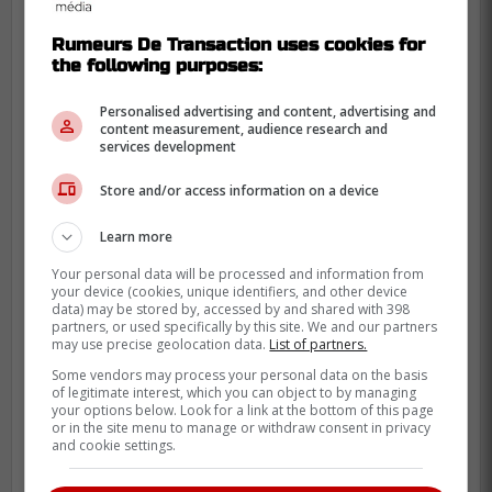
Rumeurs De Transaction uses cookies for
the following purposes:
Personalised advertising and content, advertising and
content measurement, audience research and
services development
Store and/or access information on a device
Learn more
Your personal data will be processed and information from
your device (cookies, unique identifiers, and other device
data) may be stored by, accessed by and shared with 398
partners, or used specifically by this site. We and our partners
may use precise geolocation data.
List of partners.
Âgé de 22 ans, Norlinder devrait
Some vendors may process your personal data on the basis
commencer la saison à Laval. La saison
of legitimate interest, which you can object to by managing
your options below. Look for a link at the bottom of this page
dernière avec Frolunda HC, le jeune arrière
or in the site menu to manage or withdraw consent in privacy
and cookie settings.
a récolté deux points en 21 rencontres. Il
s'est par contre repris en séries, avec six