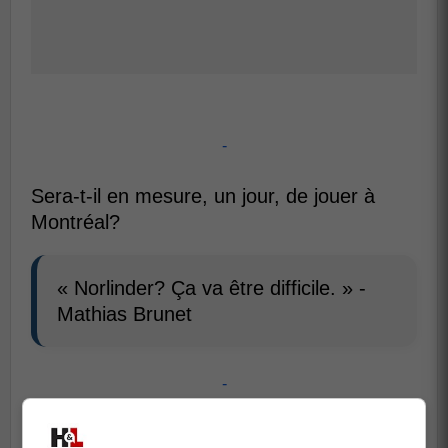
-
Sera-t-il en mesure, un jour, de jouer à
Montréal?
« Norlinder? Ça va être difficile. » -
Mathias Brunet
-