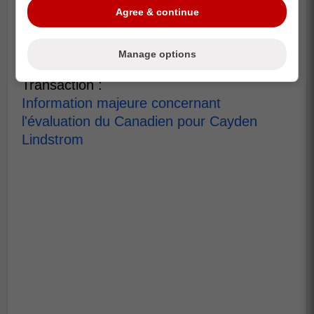
points en neuf joutes.
Agree & continue
Crédit :
Fanadiens.com
Manage options
À lire également sur Rumeurs De
Transaction :
Information majeure concernant
l'évaluation du Canadien pour Cayden
Lindstrom