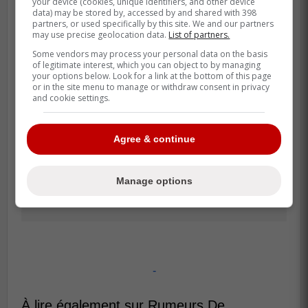
your device (cookies, unique identifiers, and other device
data) may be stored by, accessed by and shared with 398
partners, or used specifically by this site. We and our partners
may use precise geolocation data.
List of partners.
Some vendors may process your personal data on the basis
of legitimate interest, which you can object to by managing
your options below. Look for a link at the bottom of this page
or in the site menu to manage or withdraw consent in privacy
and cookie settings.
Agree & continue
Manage options
-
À lire également sur Rumeurs De