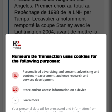
Angeles. Premier choix au total au
Repêchage de 1998 de la LNH par
Tampa, Lecavalier a notamment
remporté la coupe Stanley avec le
Lightning en 2004, avant de mettre la
main sur le trophée Maurice-Richard
grâce à 52 buts lors de la saison
2006-2007.
Rumeurs De Transaction uses cookies for
the following purposes:
Veuillez noter que Vincent Lecavalier
sera rendu disponible aux membres
Personalised advertising and content, advertising and
content measurement, audience research and
des médias via Zoom plus tard
services development
aujourd'hui. Les informations pour le
point de presse seront partagées
Store and/or access information on a device
sous peu. » - Canadiens de Montréal
Learn more
Your personal data will be processed and information from