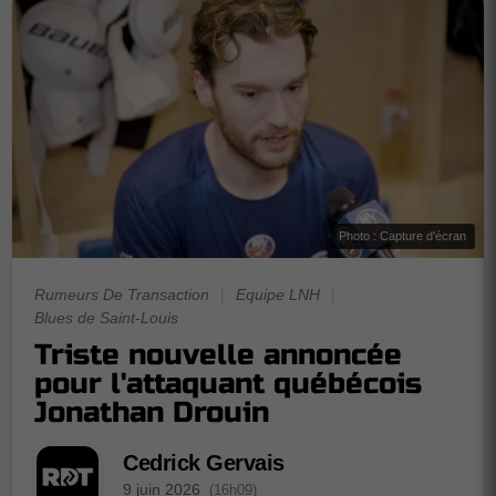
Photo : Capture d'écran
Rumeurs De Transaction
|
Equipe LNH
|
Blues de Saint-Louis
Triste nouvelle annoncée
pour l'attaquant québécois
Jonathan Drouin
Cedrick Gervais
9 juin 2026
(16h09)