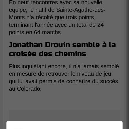
En neuf rencontres avec sa nouvelle
équipe, le natif de Sainte-Agathe-des-
Monts n'a récolté que trois points,
terminant l'année avec un total de 24
points en 64 matchs.
Jonathan Drouin semble à la
croisée des chemins
Plus inquiétant encore, il n'a jamais semblé
en mesure de retrouver le niveau de jeu
qui lui avait permis de connaître du succès
au Colorado.