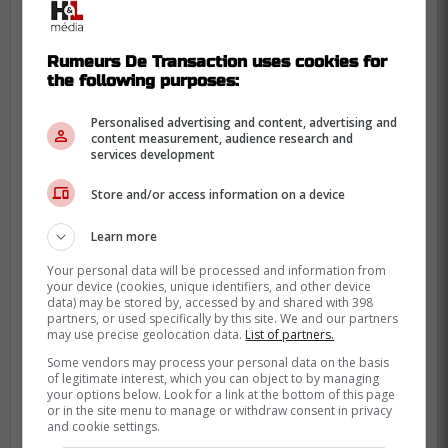
Rumeurs De Transaction uses cookies for
the following purposes:
Personalised advertising and content, advertising and
content measurement, audience research and
services development
Store and/or access information on a device
Learn more
Sa bonne séquence aux côtés de
Nathan
Your personal data will be processed and information from
MacKinnon
apparaît aujourd'hui davantage
your device (cookies, unique identifiers, and other device
data) may be stored by, accessed by and shared with 398
comme une exception que comme un
partners, or used specifically by this site. We and our partners
véritable retour en force. Les 37 points qu'il
may use precise geolocation data.
List of partners.
avait obtenus en 43 matchs lui avaient
Some vendors may process your personal data on the basis
of legitimate interest, which you can object to by managing
permis de décrocher un nouveau contrat,
your options below. Look for a link at the bottom of this page
mais cette production n'a jamais été
or in the site menu to manage or withdraw consent in privacy
and cookie settings.
reproduite par la suite.