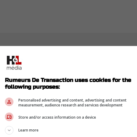
Rumeurs De Transaction uses cookies for the
following purposes:
Personalised advertising and content, advertising and content
measurement, audience research and services development
Store and/or access information on a device
Learn more
to de la publication X de Dan Rosen, on y voit les