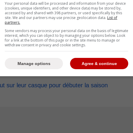
mage aux deux hockeyeurs qui ont été victimes
Your personal data will be processed and information from your device
(cookies, unique identifiers, and other device data) may be stored by,
ors que les deux frères ont été fauchés alors qu'ils
accessed by and shared with 398 partners, or used specifically by this
 secondaire à Salem dans l'état du New Jersey.
site. We and our partners may use precise geolocation data.
List of
partners.
es
Devils du New Jersey
qui aborderont l'autocollant
Some vendors may process your personal data on the basis of legitimate
interest, which you can object to by managing your options below. Look
rs des
Sabres de Buffalo
, alors que les deux
for a link at the bottom of this page or in the site menu to manage or
lière ce vendredi 4 octobre dans le cadre de
la
withdraw consent in privacy and cookie settings.
Manage options
Agree & continue
la part des dirigeants de la LNH.
ut sur leur casque pour débuter la saison