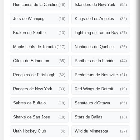
Hurricanes de la Caroline
Islanders de New York
(46)
(95)
Jets de Winnipeg
Kings de Los Angeles
(16)
(32)
Kraken de Seattle
Lightning de Tampa Bay
(13)
(27)
Maple Leafs de Toronto
Nordiques de Quebec
(117)
(26)
Oilers de Edmonton
Panthers de la Floride
(85)
(44)
Penguins de Pittsburgh
Predateurs de Nashville
(62)
(21)
Rangers de New York
Red Wings de Detroit
(33)
(19)
Sabres de Buffalo
Senateurs d'Ottawa
(19)
(65)
Sharks de San Jose
Stars de Dallas
(18)
(13)
Utah Hockey Club
Wild du Minnesota
(4)
(27)