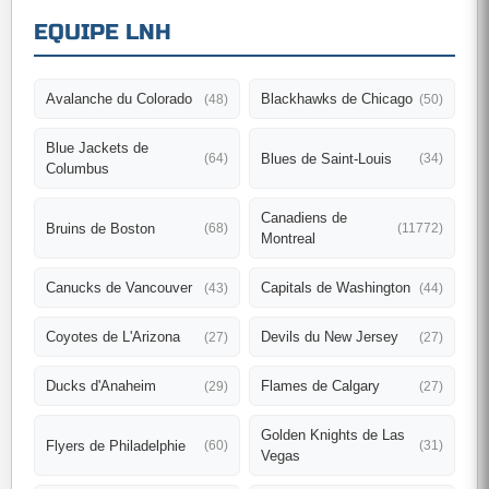
EQUIPE LNH
Avalanche du Colorado
Blackhawks de Chicago
(48)
(50)
Blue Jackets de
Blues de Saint-Louis
(64)
(34)
Columbus
Canadiens de
Bruins de Boston
(68)
(11772)
Montreal
Canucks de Vancouver
Capitals de Washington
(43)
(44)
Coyotes de L'Arizona
Devils du New Jersey
(27)
(27)
Ducks d'Anaheim
Flames de Calgary
(29)
(27)
Golden Knights de Las
Flyers de Philadelphie
(60)
(31)
Vegas