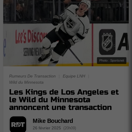
Photo : Sportsnet
Rumeurs De Transaction
|
Equipe LNH
|
Wild du Minnesota
Les Kings de Los Angeles et
le Wild du Minnesota
annoncent une transaction
Mike Bouchard
26 février 2025
(20h09)