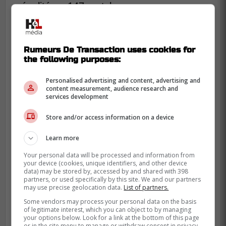
pénalité en 147 matchs.
Rumeurs De Transaction uses cookies for
the following purposes:
Personalised advertising and content, advertising and
content measurement, audience research and
services development
Store and/or access information on a device
Learn more
Your personal data will be processed and information from
your device (cookies, unique identifiers, and other device
data) may be stored by, accessed by and shared with 398
partners, or used specifically by this site. We and our partners
may use precise geolocation data.
List of partners.
Some vendors may process your personal data on the basis
Il a aussi pris part au Championnat mondial
of legitimate interest, which you can object to by managing
junior 2017, où il a inscrit deux passes en
your options below. Look for a link at the bottom of this page
or in the site menu to manage or withdraw consent in privacy