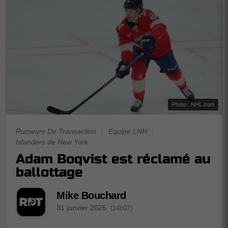
Photo : NHL.com
Rumeurs De Transaction
|
Equipe LNH
|
Islanders de New York
Adam Boqvist est réclamé au
ballottage
Mike Bouchard
31 janvier 2025
(14h07)