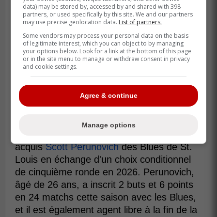
data) may be stored by, accessed by and shared with 398
partners, or used specifically by this site. We and our partners
may use precise geolocation data.
List of partners.
Some vendors may process your personal data on the basis
of legitimate interest, which you can object to by managing
your options below. Look for a link at the bottom of this page
or in the site menu to manage or withdraw consent in privacy
and cookie settings.
Agree & continue
Manage options
En plus de cette signature, New York a
acquis
Scott Perunovich
des Blues de St.
Louis en échange d'un choix conditionnel
de cinquième ronde en 2026. Perunovich,
âgé de 26 ans, a inscrit 2 buts et 6 points
en 24 matchs cette saison avec les Blues,
et il est également agent libre à la fin de la