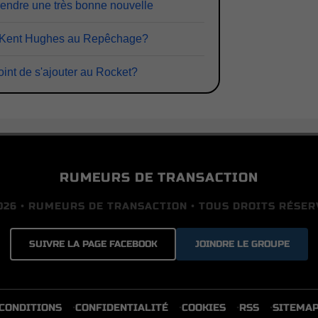
rendre une très bonne nouvelle
de Kent Hughes au Repêchage?
oint de s'ajouter au Rocket?
RUMEURS DE TRANSACTION
026 • RUMEURS DE TRANSACTION • TOUS DROITS RÉSER
SUIVRE LA PAGE FACEBOOK
JOINDRE LE GROUPE
CONDITIONS
CONFIDENTIALITÉ
COOKIES
RSS
SITEMA