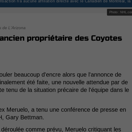
saction n'a aucune affiliation directe avec le Canadien de Montréal, l
Photo : NHL.c
 de L'Arizona
'ancien propriétaire des Coyotes
couler beaucoup d'encre alors que l'annonce de
 finalement été faite, une nouvelle attendue par de
enu de la situation précaire de l'équipe dans le
lex Meruelo, a tenu une conférence de presse en
H, Gary Bettman.
 déroulée comme prévu, Meruelo critiquant les