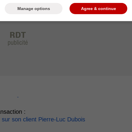
Manage options
Agree & continue
-
nsaction :
 sur son client Pierre-Luc Dubois