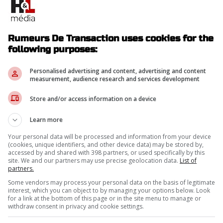
is propriétaire de certains médias, mais j'évite
Rumeurs De Transaction uses cookies for the
s. » -Alex Meruelo
following purposes:
Personalised advertising and content, advertising and content
measurement, audience research and services development
Store and/or access information on a device
n'aime pas être vu en public» -Gary Bettman
Learn more
Your personal data will be processed and information from your device
sur la gestion passée de l'équipe. Malgré la
(cookies, unique identifiers, and other device data) may be stored by,
accessed by and shared with 398 partners, or used specifically by this
 Arizona avec Meruelo à la barre, son comportement
site. We and our partners may use precise geolocation data.
List of
partners.
ité à diriger une équipe de hockey.
Some vendors may process your personal data on the basis of legitimate
pour l'image et la réputation de la LNH.
interest, which you can object to by managing your options below. Look
for a link at the bottom of this page or in the site menu to manage or
withdraw consent in privacy and cookie settings.