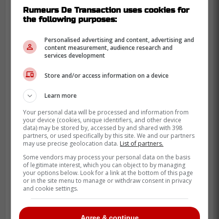
de Montréal?
Rumeurs De Transaction uses cookies for
the following purposes:
Faut le dire, les
Golden Knights de Vegas
Personalised advertising and content, advertising and
seraient un excellent partenaire pour une
content measurement, audience research and
transaction.
services development
Vegas a des problèmes avec leur jeu en
Store and/or access information on a device
infériorité numérique et des gars comme
Learn more
Savard ou Dvorak pourraient vraiment les
Your personal data will be processed and information from
aider.
your device (cookies, unique identifiers, and other device
data) may be stored by, accessed by and shared with 398
C'est probablement pour ça qu'on a vu des
partners, or used specifically by this site. We and our partners
may use precise geolocation data.
List of partners.
recruteurs de Vegas dans les estrades
Some vendors may process your personal data on the basis
dimanche dernier, à surveiller de près ce
of legitimate interest, which you can object to by managing
qui se passe avec le CH.
your options below. Look for a link at the bottom of this page
or in the site menu to manage or withdraw consent in privacy
and cookie settings.
Agree & continue