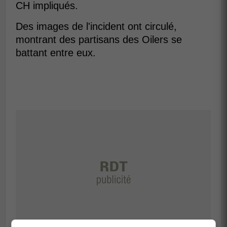
CH impliqués.
Des images de l'incident ont circulé,
montrant des partisans des Oilers se
battant entre eux.