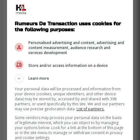
Rumeurs De Transaction uses cookies for
À voir:
the following purposes:
Personalised advertising and content, advertising and
-
content measurement, audience research and
services development
À lire également sur Rumeurs De
Store and/or access information on a device
Transaction :
Déclaration assassine de Pat Brisson sur
Learn more
son client Pierre-Luc Dubois
Your personal data will be processed and information from
your device (cookies, unique identifiers, and other device
data) may be stored by, accessed by and shared with 398
partners, or used specifically by this site. We and our partners
may use precise geolocation data.
List of partners.
Some vendors may process your personal data on the basis
of legitimate interest, which you can object to by managing
your options below. Look for a link at the bottom of this page
or in the site menu to manage or withdraw consent in privacy
and cookie settings.