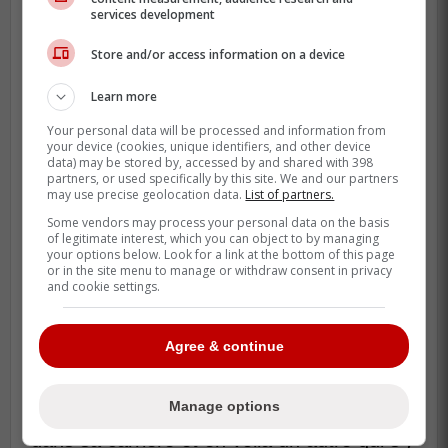
services development
Store and/or access information on a device
Learn more
Your personal data will be processed and information from
your device (cookies, unique identifiers, and other device
data) may be stored by, accessed by and shared with 398
partners, or used specifically by this site. We and our partners
may use precise geolocation data.
List of partners.
Some vendors may process your personal data on the basis
of legitimate interest, which you can object to by managing
your options below. Look for a link at the bottom of this page
or in the site menu to manage or withdraw consent in privacy
La LNH a donc décidé de ne pas verser de
and cookie settings.
sanction envers Wilson suite à ce geste.
On sait que l'attaquant robuste des
Agree & continue
Capitals a un historique dans la LNH.
Manage options
Il a déjà effectué plusieurs coups douteux
dans sa carrière et en voilà un autre qui s'y