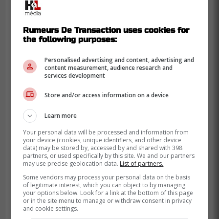
entrevue avec
RG.org
, en disant :
Rumeurs De Transaction uses cookies for
« On verra. Personne ne sait ce qui
the following purposes:
peut arriver la saison prochaine ou
même la semaine prochaine. Peut-
Personalised advertising and content, advertising and
content measurement, audience research and
être que je serai là dans deux ans si
services development
je suis prêt, physiquement et
Store and/or access information on a device
mentalement. »
Learn more
Avec cette nouvelle entente, il va pouvoir
Your personal data will be processed and information from
your device (cookies, unique identifiers, and other device
continuer à progresser tranquillement, sans
data) may be stored by, accessed by and shared with 398
se brûler les étapes.
partners, or used specifically by this site. We and our partners
may use precise geolocation data.
List of partners.
Je crois que c'est normal, il est encore
Some vendors may process your personal data on the basis
of legitimate interest, which you can object to by managing
jeune et il a besoin de temps pour se
your options below. Look for a link at the bottom of this page
développer avant de tenter sa chance en
or in the site menu to manage or withdraw consent in privacy
and cookie settings.
Amérique du Nord.