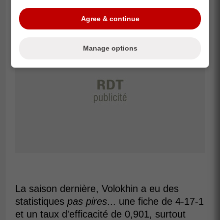
Agree & continue
Manage options
La saison dernière, Volokhin a eu des
statistiques
pas pires
... une fiche de 4-17-1
et un taux d'efficacité de 0,901, surtout