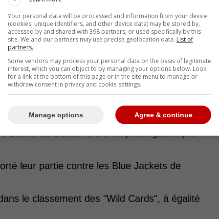
Your personal data will be processed and information from your device
(cookies, unique identifiers, and other device data) may be stored by,
accessed by and shared with 398 partners, or used specifically by this
site. We and our partners may use precise geolocation data.
List of
partners.
Some vendors may process your personal data on the basis of legitimate
interest, which you can object to by managing your options below. Look
for a link at the bottom of this page or in the site menu to manage or
withdraw consent in privacy and cookie settings.
é 3 à 1 contre les Devils du New Jersey ;
Manage options
Agree & continue
es Bruins de Boston 6 à 5 en prolongation (les
té leur partie contre les Blue Jackets de
ans le classement des "Wild Cards", à égalité