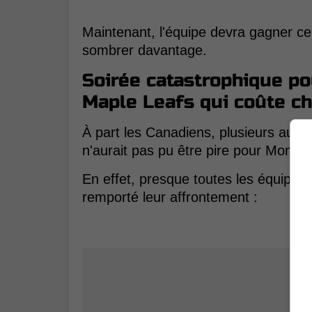
Maintenant, l'équipe devra gagner c
sombrer davantage.
Soirée catastrophique pou
Maple Leafs qui coûte c
À part les Canadiens, plusieurs autres
n'aurait pas pu être pire pour Montréa
En effet, presque toutes les équipes
remporté leur affrontement :