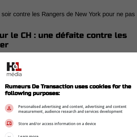
e soir contre les Rangers de New York pour ne pas
r le CH : une défaite contre les
her
 équipes de l'Est étaient en action hier, et cela
l.
 en compétition directe avec les Canadiens ont
Rumeurs De Transaction uses cookies for the
following purposes:
Personalised advertising and content, advertising and content
measurement, audience research and services development
Store and/or access information on a device
Learn more