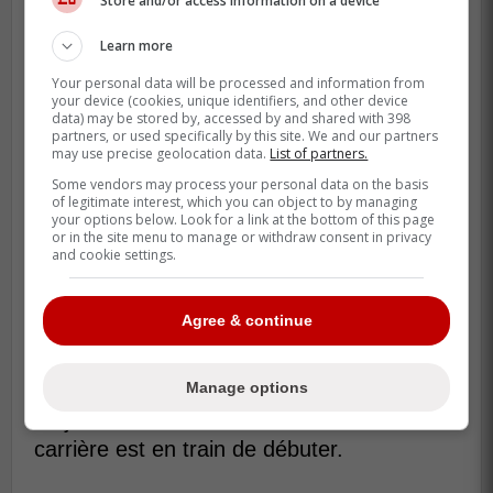
Store and/or access information on a device
Et, à votre avis, est-ce que ce retour à
Learn more
Laval marque la fin pour le jeune défenseur
Logan Mailloux?
Your personal data will be processed and information from
your device (cookies, unique identifiers, and other device
data) may be stored by, accessed by and shared with 398
Mailloux, 21 ans, joue au poste de
partners, or used specifically by this site. We and our partners
may use precise geolocation data.
List of partners.
défenseur droitier avec une taille de 6
pieds 3 pouces et 220 livres.
Some vendors may process your personal data on the basis
of legitimate interest, which you can object to by managing
your options below. Look for a link at the bottom of this page
Au repêchage de 2021 de la LNH (premier
or in the site menu to manage or withdraw consent in privacy
and cookie settings.
tour), il est le 31e choix au total du CH et a
inscrit 47 points en 72 matchs la saison
précédente avec le Rocket de Laval.
Agree & continue
Il a aussi marqué un point en une
Manage options
rencontre avec le Canadien de Montréal.
Le jeune est extrêmement doué et sa
carrière est en train de débuter.