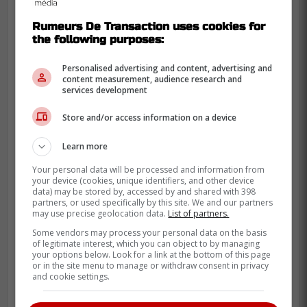
Rumeurs De Transaction uses cookies for
the following purposes:
Personalised advertising and content, advertising and
Hutson est un joueur spectaculaire, mais la
content measurement, audience research and
services development
prudence reste de mise, car le parcours
d'un jeune joueur peut être parsemé de
Store and/or access information on a device
défis imprévus.
Learn more
D'ailleurs, Labbé a mentionné que selon lui,
Your personal data will be processed and information from
Hutson va débuter la saison à Montréal.
your device (cookies, unique identifiers, and other device
data) may be stored by, accessed by and shared with 398
partners, or used specifically by this site. We and our partners
Écoutez sa chronique ici:
may use precise geolocation data.
List of partners.
Some vendors may process your personal data on the basis
of legitimate interest, which you can object to by managing
your options below. Look for a link at the bottom of this page
or in the site menu to manage or withdraw consent in privacy
and cookie settings.