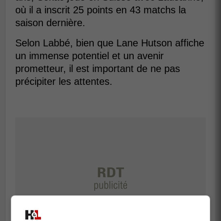
où il a inscrit 25 points en 43 matchs la
saison dernière.
Selon Labbé, bien que Lane Hutson affiche
un immense potentiel et un avenir
prometteur, il est important de ne pas
précipiter les attentes.