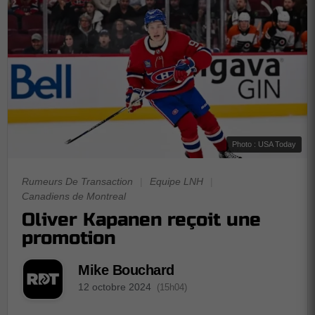
Photo : USA Today
Rumeurs De Transaction
|
Equipe LNH
|
Canadiens de Montreal
Oliver Kapanen reçoit une
promotion
Mike Bouchard
12 octobre 2024
(15h04)