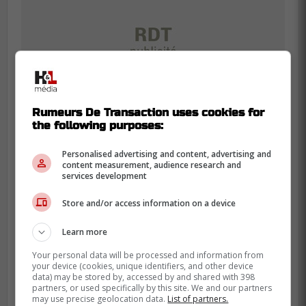
Rumeurs De Transaction uses cookies for
the following purposes:
Personalised advertising and content, advertising and
content measurement, audience research and
services development
Revenons à notre vedette du jour: Oliver
Kapanen. Âgé de 21 ans, il a bien fait lors
Store and/or access information on a device
de sa première apparition avec les
Canadiens, jeudi, face aux
Bruins de
Learn more
Boston
. Malgré seulement 10 minutes de
Your personal data will be processed and information from
your device (cookies, unique identifiers, and other device
jeu, il a réussi à obtenir un point.
data) may be stored by, accessed by and shared with 398
partners, or used specifically by this site. We and our partners
Repêché au deuxième tour en 2021,
may use precise geolocation data.
List of partners.