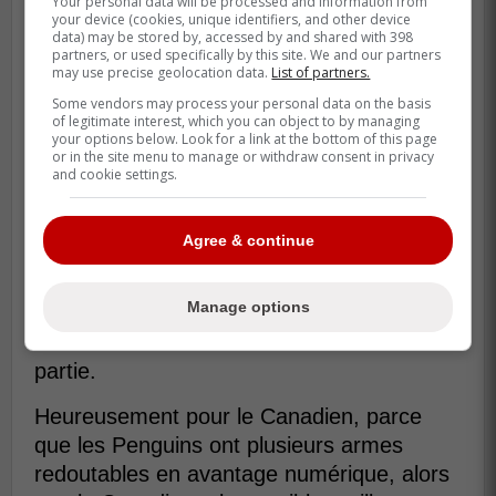
Your personal data will be processed and information from
your device (cookies, unique identifiers, and other device
Guhle - Matheson
data) may be stored by, accessed by and shared with 398
partners, or used specifically by this site. We and our partners
Hutson - Barron
may use precise geolocation data.
List of partners.
Xhekaj - Savard
Some vendors may process your personal data on the basis
of legitimate interest, which you can object to by managing
your options below. Look for a link at the bottom of this page
Montembeault
or in the site menu to manage or withdraw consent in privacy
and cookie settings.
Primeau
Agree & continue
Il est important de noter que
Jake Evans
semblait très mal en point à la fin du
Manage options
dernier match contre les Ducks d'Anaheim,
mais il est finalement en anté et sera de la
partie.
Heureusement pour le Canadien, parce
que les Penguins ont plusieurs armes
redoutables en avantage numérique, alors