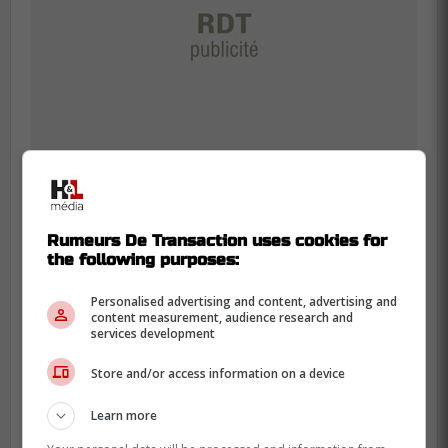
Pour en revenir à l'alignement, celle du CH
Rumeurs De Transaction uses cookies for
the following purposes:
reste donc identique et
Justin Barron
est
préféré à
Jayden Struble
.
Personalised advertising and content, advertising and
content measurement, audience research and
services development
Caufield - Suzuki - Newhook
Store and/or access information on a device
Laine - Dach - Slafkovsky
Gallagher - Dvorak - Anderson
Learn more
Heineman - Evans - Armia